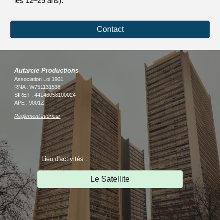
les 12–25 ans).
Contact
Autarcie Productions
Association Loi 1901
RNA : W751131538
SIRET : 44146058100024
APE : 9001Z
Règlement intérieur
Lieu d'activités :
Le Satellite