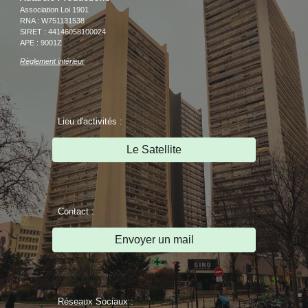
Association Loi 1901
RNA : W751131538
SIRET : 44146058100024
APE : 9001Z
Règlement intérieur
Lieu d'activités :
Le Satellite
Contact :
Envoyer un mail
Réseaux Sociaux :