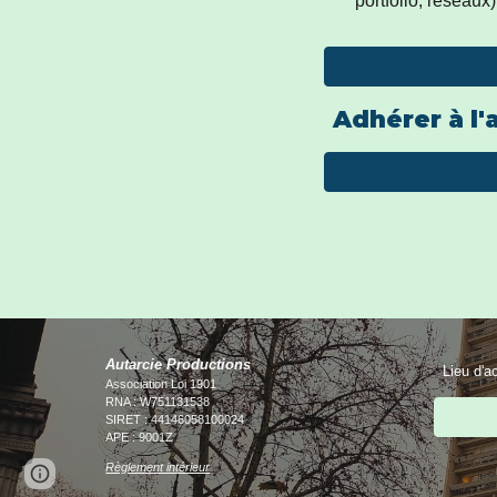
portfolio, réseaux
Adhérer à l'
Autarcie Productions
Lieu d'ac
Association Loi 1901
RNA : W751131538
SIRET : 44146058100024
APE : 9001Z
Règlement intérieur
Page
Google Sites
Report abuse