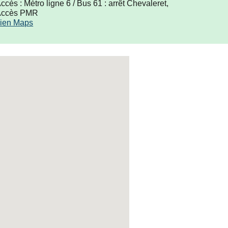
ccès : Métro ligne 6 / Bus 61 : arrêt
Chevaleret
,
Accès PMR
ien M
aps