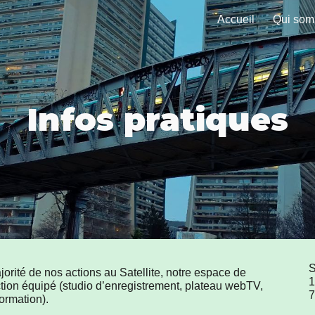
Accueil
Qui som
ip to main content
Skip to navigat
Infos pratiques
S
orité de nos actions au Satellite, notre espace de
1
ction équipé (studio d’enregistrement, plateau webTV,
7
ormation).