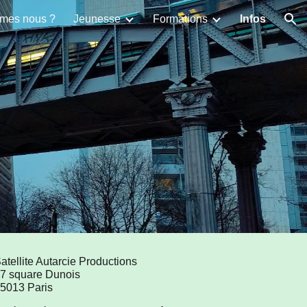
mes nous ?
Jeunesse
Formations
Infos
ion
atellite Autarcie Productions
7 square Dunois
5013 Paris