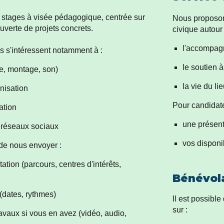
stages à visée pédagogique, centrée sur
Nous proposon
ouverte de projets concrets.
civique autour
l'accompag
és s'intéressent notamment à :
le soutien à
e, montage, son)
la vie du li
nisation
Pour candidat
ation
une présent
 réseaux sociaux
vos disponib
 de nous envoyer :
ation (parcours, centres d'intérêts,
Bénévol
 (dates, rythmes)
Il est possibl
sur :
ravaux si vous en avez (vidéo, audio,