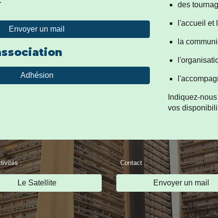
).
des tournag
l'accueil et 
Envoyer un mail
la communi
association
l'organisat
Adhésion
l'accompagn
Indiquez-nous 
vos disponibil
tivités :
Contact :
Le Satellite
Envoyer un mail