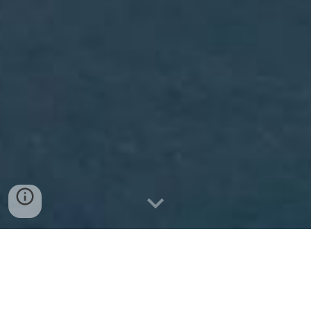
Chiffres clés
150 jeunes accueillis • 8 projets Erasmus+ (portés ou
en partenariat) en 2025